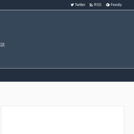

Twitter
Feedly
RSS
解説