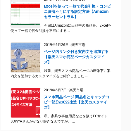
Excelを使って一括で代金引換・コンビ
ニ決済不可にする設定方法【Amazon
セラーセントラル】
今回はAmazonに出品中の商品を、Excelを
使って一括で代金引換を不可にする ...
2019年6月26日
:
楽天市場
ページ内リンク付き案内文を追加する
【楽天スマホ商品ページカスタマイ
ズ】
以前、楽天スマホ商品ページの画像下に案
内文を追加するカスタマイズをご紹介しました ...
2019年6月7日
:
楽天市場
スマホ商品ページ 商品名とキャッチコ
ピー部分のCSS改造【楽天カスタマイ
ズ】
私、家具や事務用品などを扱うECサイト
LOWYAさんがかなり好きなんですが。 ...