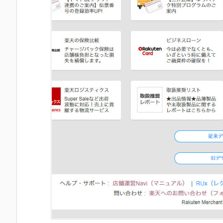
8
年
4
月
1
6
日
に
廃
止
3
.
楽
天
R
M
S