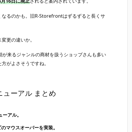
4月16日に廃止
されると案内されています。
のかも。旧R-Storefrontはずるずると長くサ
ス変更の違いか。
期が来るジャンルの商材を扱うショップさんも多い
た方がよさそうですね。
リニューアル まとめ
ューアル。
ビのマウスオーバーを実装。