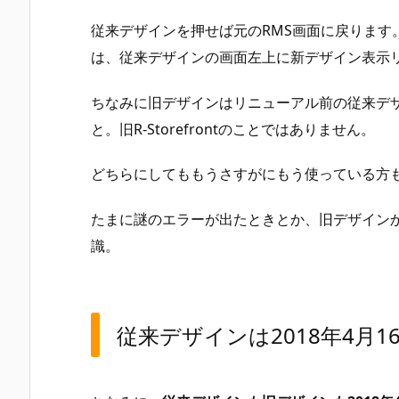
画
面
従来デザインを押せば元のRMS画面に戻ります
U
は、従来デザインの画面左上に新デザイン表示
I
デ
ちなみに旧デザインはリニューアル前の従来デザ
ザ
と。旧R-Storefrontのことではありません。
イ
ン
どちらにしてももうさすがにもう使っている方
リ
ニ
たまに謎のエラーが出たときとか、旧デザイン
ュ
識。
ー
ア
ル
ま
従来デザインは2018年4月1
と
め