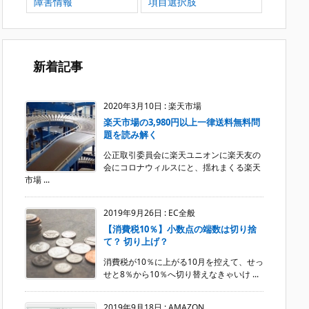
障害情報
項目選択肢
新着記事
2020年3月10日
:
楽天市場
楽天市場の3,980円以上一律送料無料問
題を読み解く
公正取引委員会に楽天ユニオンに楽天友の
会にコロナウィルスにと、揺れまくる楽天
市場 ...
2019年9月26日
:
EC全般
【消費税10％】小数点の端数は切り捨
て？ 切り上げ？
消費税が10％に上がる10月を控えて、せっ
せと8％から10％へ切り替えなきゃいけ ...
2019年9月18日
:
AMAZON