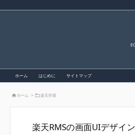
E
ホーム
はじめに
サイトマップ
ホーム
>
楽天市場


楽天RMSの画面UIデザ