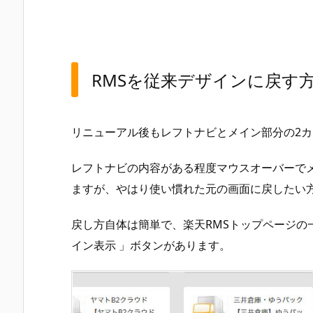
に
戻
す
方
RMSを従来デザインに戻す
法
2
.
リニューアル後もレフトナビとメイン部分の2カ
従
来
レフトナビの内容がある程度マウスオーバーで
デ
ますが、やはり使い慣れた元の画面に戻したい
ザ
イ
戻し方自体は簡単で、楽天RMSトップページの一
ン
は
イン表示 」ボタンがあります。
2
0
1