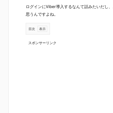
ログインにViber導入するなんて話みたいだ
思うんですよね。
目次
1
.
スポンサーリンク
R
M
S
を
従
来
デ
ザ
イ
ン