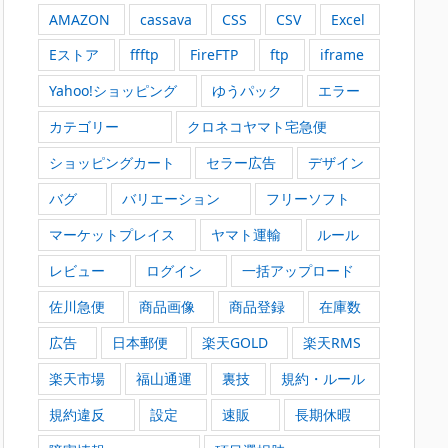
AMAZON
cassava
CSS
CSV
Excel
Eストア
ffftp
FireFTP
ftp
iframe
Yahoo!ショッピング
ゆうパック
エラー
カテゴリー
クロネコヤマト宅急便
ショッピングカート
セラー広告
デザイン
バグ
バリエーション
フリーソフト
マーケットプレイス
ヤマト運輸
ルール
レビュー
ログイン
一括アップロード
佐川急便
商品画像
商品登録
在庫数
広告
日本郵便
楽天GOLD
楽天RMS
楽天市場
福山通運
裏技
規約・ルール
規約違反
設定
速販
長期休暇