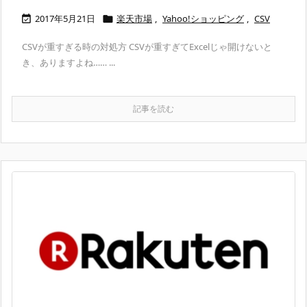
2017年5月21日
楽天市場
,
Yahoo!ショッピング
,
CSV


CSVが重すぎる時の対処方 CSVが重すぎてExcelじゃ開けないと
き、ありますよね…… ...
記事を読む