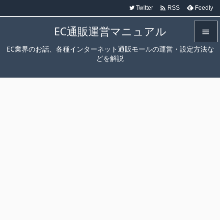

Twitter
Feedly
RSS
EC通販運営マニュアル

EC業界のお話、各種インターネット通販モールの運営・設定方法な

どを解説
メニュ

サイド

前へ

次へ

検索