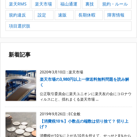
楽天RMS
楽天市場
福山通運
裏技
規約・ルール
規約違反
設定
速販
長期休暇
障害情報
項目選択肢
新着記事
2020年3月10日
:
楽天市場
楽天市場の3,980円以上一律送料無料問題を読み解
く
公正取引委員会に楽天ユニオンに楽天友の会にコロナウ
ィルスにと、揺れまくる楽天市場 ...
2019年9月26日
:
EC全般
【消費税10％】小数点の端数は切り捨て？ 切り上
げ？
消費税が10％に上がる10月を控えて、せっせと8％から