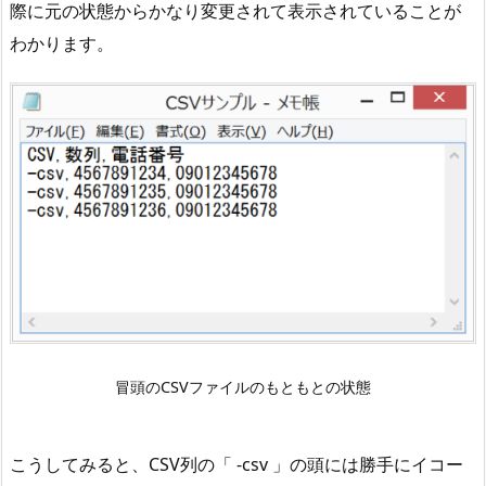
決
際に元の状態からかなり変更されて表示されていることが
方
わかります。
法
C
S
V
フ
ァ
イ
ル
を
デ
ー
タ
冒頭のCSVファイルのもともとの状態
読
み
込
こうしてみると、CSV列の「 -csv 」の頭には勝手にイコー
み