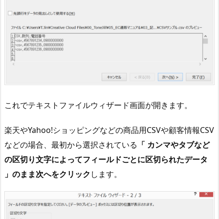
A
Z
O
N
で
使
う
の
は
これでテキストファイルウィザード画面が開きます。
C
S
楽天やYahoo!ショッピングなどの商品用CSVや顧客情報CSV
V
などの場合、最初から選択されている
「 カンマやタブなど
で
の区切り文字によってフィールドごとに区切られたデータ
は
」のまま次へをクリック
します。
な
く
T
S