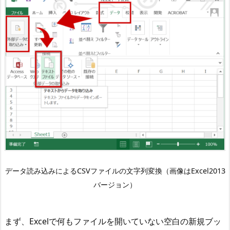
C
S
V
で
は
な
く
E
x
c
e
l
ブ
データ読み込みによるCSVファイルの文字列変換（画像はExcel2013
ッ
バージョン）
ク
と
し
まず、Excelで何もファイルを開いていない空白の新規ブッ