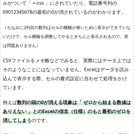
ルがついて「 =-csv 」にされていたり、電話番号列の
か
09012345678の最初の0が消されているのがわかります。
ら
文
（ちなみに2列目の数列はセルの横幅が狭いために表示ができていな
字
いだけで、セル横幅を調整してやるときちんと表示されるので、実
列
指
は問題ありません）
定
CSVファイルをメモ帳などでみると、実際にはデータ上では
で
読
そのようなことにはなっていません。Excelはデータを読み
み
込んで表示する際、セルの書式設定に合わせて処理をかけ
込
ています。
む
3
例えば
数列の頭の0が消える現象は「 ゼロから始まる数値は
.
ありえない 」とのExcelの信念（仕様）のもと最初のゼロを
E
消してしまう
のです。
x
c