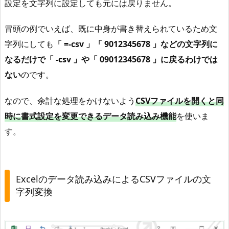
設定を文字列に設定しても元には戻りません。
ァ
イ
冒頭の例でいえば、既に中身が書き替えられているため文
ル
字列にしても
「 =-csv 」「 9012345678 」などの文字列に
の
なるだけで「 -csv 」や「 09012345678 」に戻るわけでは
文
字
ない
のです。
列
変
なので、余計な処理をかけないよう
CSVファイルを開くと同
換
時に書式設定を変更できるデータ読み込み機能
を使いま
3
す。
.
1
.
Excelのデータ読み込みによるCSVファイルの文
注
字列変換
意
点
1