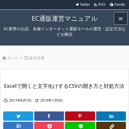

Twitter
Feedly
RSS
EC通販運営マニュアル

EC業界のお話、各種インターネット通販モールの運営・設定方法な

どを解説
メニュ

サイド
ホーム
>
楽天市場



前へ

次へ
Excelで開くと文字化けするCSVの開き方と対処方法

検索
2017年6月7日
2019年1月9日


B!