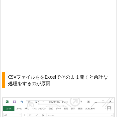
フ
ァ
イ
ル
を
を
E
x
c
e
l
CSVファイルををExcelでそのまま開くと余計な
で
処理をするのが原因
そ
の
ま
ま
開