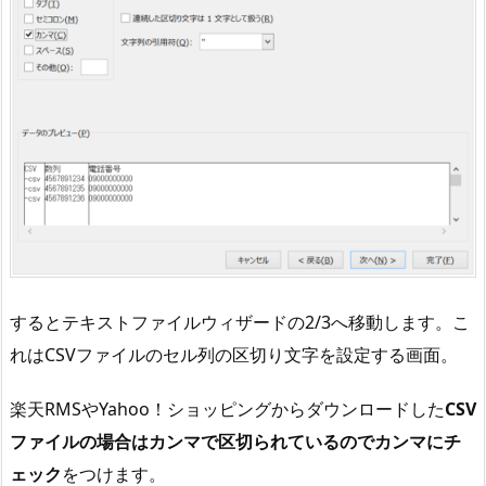
V
4
.
C
S
V
フ
ァ
イ
ル
の
するとテキストファイルウィザードの2/3へ移動します。こ
全
れはCSVファイルのセル列の区切り文字を設定する画面。
セ
ル
楽天RMSやYahoo！ショッピングからダウンロードした
CSV
書
ファイルの場合はカンマで区切られているのでカンマにチ
式
ェック
をつけます。
設