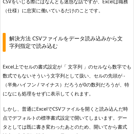
CSVをいじる際にはなんとも迷惑な話ですが、Excelは職務
e
（仕様）に忠実に働いているだけのことです。
l
の
デ
ー
解決方法 CSVファイルをデータ読み込みから文
タ
字列指定で読み込む
読
み
Excel上でセルの書式設定が「 文字列 」のセルなら数字でも
込
数式でもないそういう文字列として扱い、セルの先頭が -
み
に
（半角ハイフン / マイナス）だろうが0の数列だろうが、特
よ
になにも処理をせずに表示してくれます。
る
C
しかし、普通にExcelでCSVファイルを開くと読み込んだ時
S
点でデフォルトの標準書式設定で開いてしまいます。デー
V
タとしては既に書き変わったあとのため、開いてから書式
フ