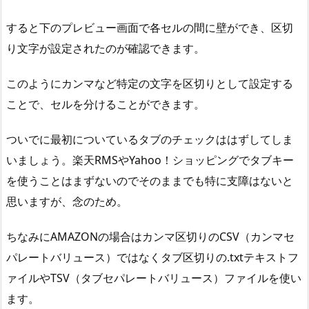
定
すると下のプレビュー画面で各セルの間に壁ができ、区切
を
り文字が設定されたのが確認できます。
文
字
このようにカンマなど特定の文字を区切りとして設定する
列
ことで、セルを分けることができます。
で
開
ついでに最初についているタブのチェックははずしてしま
く
方
いましょう。楽天RMSやYahoo！ショッピングでタブキー
法
を使うことはまずないのでそのままでも特に支障はないと
ま
思いますが、念のため。
と
め
ちなみにAMAZONの場合はカンマ区切りのCSV（カンマセ
パレートバリュース）ではなくタブ区切りの.txtテキストフ
ァイルやTSV（タブセパレートバリュース）ファイルを使い
ます。