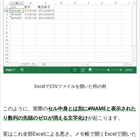
く
と
余
計
な
処
理
を
す
る
の
ExcelでCSVファイルを開いた時の例
が
原
因
このように、実際の
セル中身とは別に#NAMEと表示された
2
り数列の先頭のゼロが消える文字化け
が起こります。
.
解
実はこれ全部Excelによる悪さ。メモ帳で開くExcelで開いた