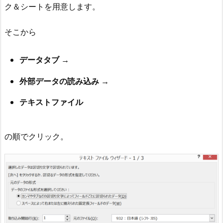
て
ク＆シートを用意します。
扱
わ
そこから
れ
て
データタブ
い
る
外部データの読み込み
3
テキストファイル
.
2
.
の順でクリック。
注
意
点
2
A
M