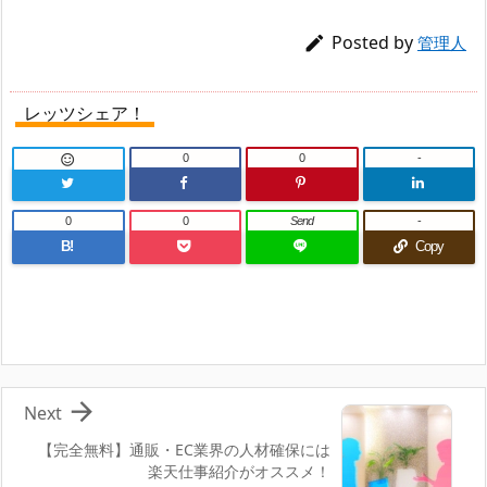
Posted by

管理人
レッツシェア！
0
0
-

0
0
Send
-
B!
Copy

Next
【完全無料】通販・EC業界の人材確保には
楽天仕事紹介がオススメ！