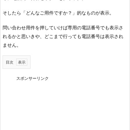
そしたら「どんなご用件ですか？」的なものが表示。
問い合わせ用件を押していけば専用の電話番号でも表示さ
れるかと思いきや、どこまで行っても電話番号は表示され
ません。
目次
1
.
スポンサーリンク
電
話
番
号
は
コ