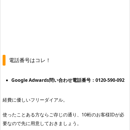
レ
！
2
.
基
本
的
に
電話番号はコレ！
G
o
o
Google Adwards問い合わせ電話番号：0120-590-092
g
l
e
経費に優しいフリーダイアル。
A
使ったことある方ならご存じの通り、10桁のお客様IDが必
d
w
要なので先に用意しておきましょう。
a