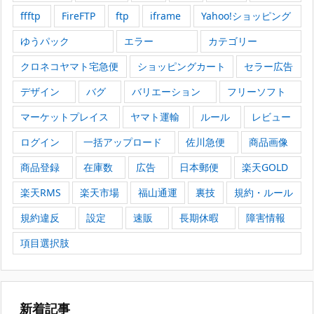
ffftp
FireFTP
ftp
iframe
Yahoo!ショッピング
ゆうパック
エラー
カテゴリー
クロネコヤマト宅急便
ショッピングカート
セラー広告
デザイン
バグ
バリエーション
フリーソフト
マーケットプレイス
ヤマト運輸
ルール
レビュー
ログイン
一括アップロード
佐川急便
商品画像
商品登録
在庫数
広告
日本郵便
楽天GOLD
楽天RMS
楽天市場
福山通運
裏技
規約・ルール
規約違反
設定
速販
長期休暇
障害情報
項目選択肢
新着記事