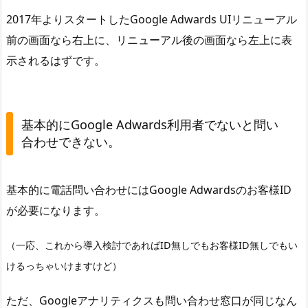
r
2017年よりスタートしたGoogle Adwards UIリニューアル
d
前の画面なら右上に、リニューアル後の画面なら左上に表
s
示されるはずです。
利
用
者
基本的にGoogle Adwards利用者でないと問い
で
合わせできない。
な
い
と
基本的に電話問い合わせにはGoogle Adwardsのお客様ID
問
が必要になります。
い
合
（一応、これから導入検討であればID無しでもお客様ID無しでもい
わ
けるっちゃいけますけど）
せ
で
ただ、Googleアナリティクスも問い合わせ窓口が同じなん
き