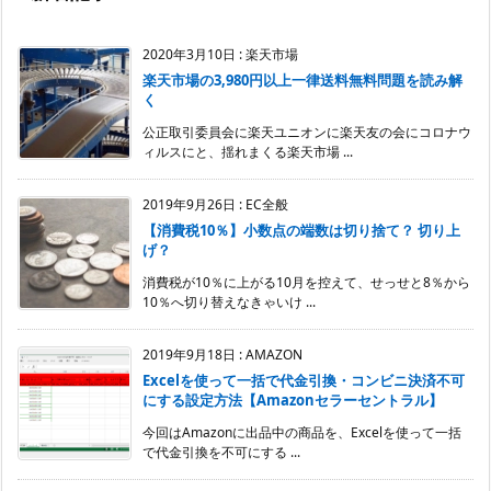
2020年3月10日
:
楽天市場
楽天市場の3,980円以上一律送料無料問題を読み解
く
公正取引委員会に楽天ユニオンに楽天友の会にコロナウ
ィルスにと、揺れまくる楽天市場 ...
2019年9月26日
:
EC全般
【消費税10％】小数点の端数は切り捨て？ 切り上
げ？
消費税が10％に上がる10月を控えて、せっせと8％から
10％へ切り替えなきゃいけ ...
2019年9月18日
:
AMAZON
Excelを使って一括で代金引換・コンビニ決済不可
にする設定方法【Amazonセラーセントラル】
今回はAmazonに出品中の商品を、Excelを使って一括
で代金引換を不可にする ...