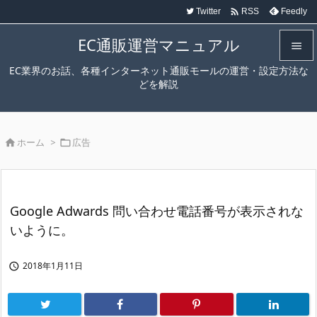

Twitter
Feedly
RSS
EC通販運営マニュアル

EC業界のお話、各種インターネット通販モールの運営・設定方法な

どを解説
メニュ

サイド
ホーム
>
広告



前へ

次へ
Google Adwards 問い合わせ電話番号が表示されな

いように。
検索
2018年1月11日
