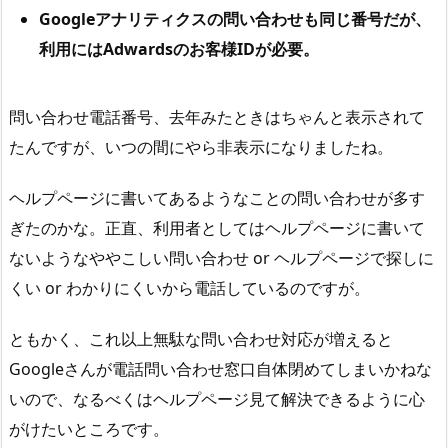
s
Googleアナリティクスの問い合わせも同じ番号だが、
問
利用にはAdwardsのお客様IDが必要。
い
合
問い合わせ電話番号、去年みたときはちゃんと表示されて
わ
たんですが、いつの間にやら非表示になりましたね。
せ
電
ヘルプページに書いてあるようなことの問い合わせが多す
話
番
ぎたのかな。正直、利用者としてはヘルプページに書いて
号
ないようなややこしい問い合わせ or ヘルプページで探しに
ま
くい or わかりにくいから電話しているのですが。
と
め
ともかく、これ以上無駄な問い合わせ対応が増えると
Googleさんが電話問い合わせ窓口自体閉めてしまいかねな
いので、なるべくはヘルプページ見て解決できるように心
がけたいところです。