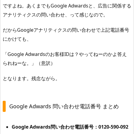
ですよね。あくまでもGoogle Adwardsと、広告に関係する
な
い
アナリティクスの問い合わせ、って感じなので。
。
だからGoogleアナリティクスの問い合わせで上記電話番号
3
.
にかけても、
G
o
「Google Adwardsのお客様IDは？やってねーのかよ答え
o
られねーな。」（意訳）
g
l
となります。残念ながら。
e
A
d
Google Adwards 問い合わせ電話番号 まとめ
w
a
r
Google Adwards問い合わせ電話番号：0120-590-092
d