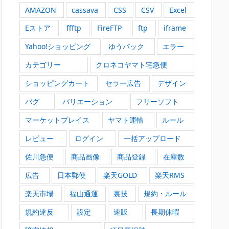
AMAZON
cassava
CSS
CSV
Excel
Eストア
ffftp
FireFTP
ftp
iframe
Yahoo!ショッピング
ゆうパック
エラー
カテゴリー
クロネコヤマト宅急便
ショッピングカート
セラー広告
デザイン
バグ
バリエーション
フリーソフト
マーケットプレイス
ヤマト運輸
ルール
レビュー
ログイン
一括アップロード
佐川急便
商品画像
商品登録
在庫数
広告
日本郵便
楽天GOLD
楽天RMS
楽天市場
福山通運
裏技
規約・ルール
規約違反
設定
速販
長期休暇