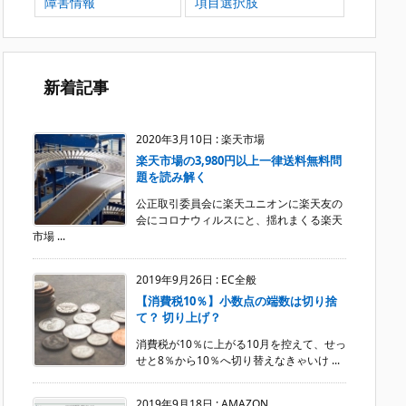
障害情報
項目選択肢
新着記事
2020年3月10日
:
楽天市場
楽天市場の3,980円以上一律送料無料問
題を読み解く
公正取引委員会に楽天ユニオンに楽天友の
会にコロナウィルスにと、揺れまくる楽天
市場 ...
2019年9月26日
:
EC全般
【消費税10％】小数点の端数は切り捨
て？ 切り上げ？
消費税が10％に上がる10月を控えて、せっ
せと8％から10％へ切り替えなきゃいけ ...
2019年9月18日
:
AMAZON