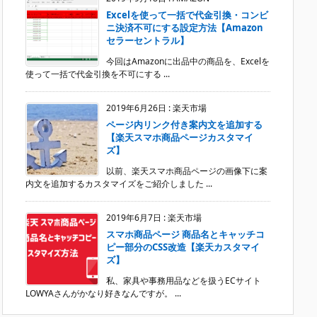
Excelを使って一括で代金引換・コンビ
ニ決済不可にする設定方法【Amazon
セラーセントラル】
今回はAmazonに出品中の商品を、Excelを
使って一括で代金引換を不可にする ...
2019年6月26日
:
楽天市場
ページ内リンク付き案内文を追加する
【楽天スマホ商品ページカスタマイ
ズ】
以前、楽天スマホ商品ページの画像下に案
内文を追加するカスタマイズをご紹介しました ...
2019年6月7日
:
楽天市場
スマホ商品ページ 商品名とキャッチコ
ピー部分のCSS改造【楽天カスタマイ
ズ】
私、家具や事務用品などを扱うECサイト
LOWYAさんがかなり好きなんですが。 ...