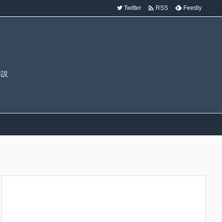

Twitter
Feedly
RSS
解説