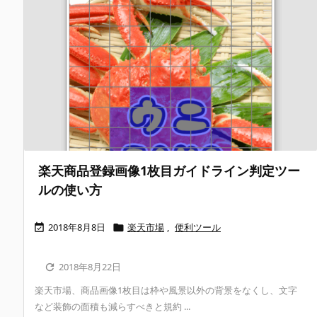
楽天商品登録画像1枚目ガイドライン判定ツー
ルの使い方
2018年8月8日
楽天市場
,
便利ツール


2018年8月22日

楽天市場、商品画像1枚目は枠や風景以外の背景をなくし、文字
など装飾の面積も減らすべきと規約 ...