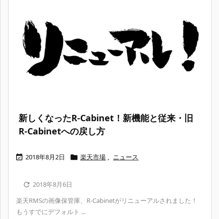
新しくなったR-Cabinet！新機能と従来・旧
R-Cabinetへの戻し方
2018年8月2日
楽天市場
,
ニュース


2018年8月6日

楽天RMSの画像保管庫、R-Cabinetがリニューアルされました！
もうすでにデフォルト ...