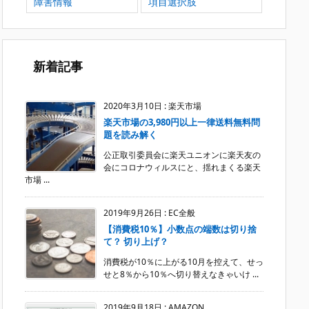
障害情報
項目選択肢
新着記事
2020年3月10日
:
楽天市場
楽天市場の3,980円以上一律送料無料問
題を読み解く
公正取引委員会に楽天ユニオンに楽天友の
会にコロナウィルスにと、揺れまくる楽天
市場 ...
2019年9月26日
:
EC全般
【消費税10％】小数点の端数は切り捨
て？ 切り上げ？
消費税が10％に上がる10月を控えて、せっ
せと8％から10％へ切り替えなきゃいけ ...
2019年9月18日
:
AMAZON