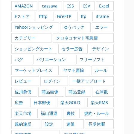
AMAZON
cassava
CSS
CSV
Excel
Eストア
ffftp
FireFTP
ftp
iframe
Yahoo!ショッピング
ゆうパック
エラー
カテゴリー
クロネコヤマト宅急便
ショッピングカート
セラー広告
デザイン
バグ
バリエーション
フリーソフト
マーケットプレイス
ヤマト運輸
ルール
レビュー
ログイン
一括アップロード
佐川急便
商品画像
商品登録
在庫数
広告
日本郵便
楽天GOLD
楽天RMS
楽天市場
福山通運
裏技
規約・ルール
規約違反
設定
速販
長期休暇