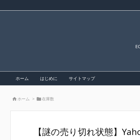
E
ホーム
はじめに
サイトマップ
ホーム
>
在庫数


【謎の売り切れ状態】Yah