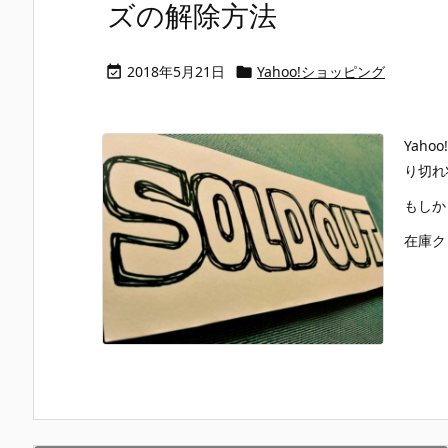
ズの解除方法
2018年5月21日
Yahoo!ショッピング


Yah
り切れ
もしか
在庫ク