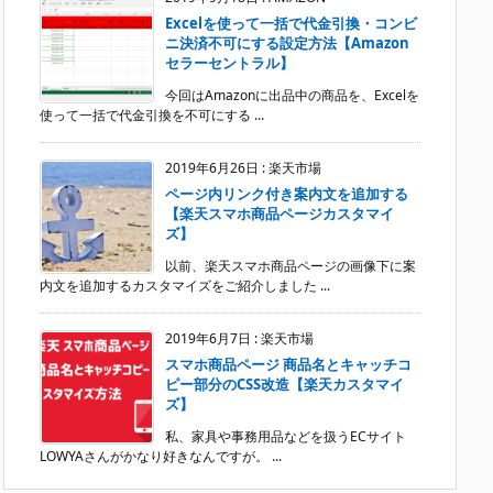
Excelを使って一括で代金引換・コンビ
ニ決済不可にする設定方法【Amazon
セラーセントラル】
今回はAmazonに出品中の商品を、Excelを
使って一括で代金引換を不可にする ...
2019年6月26日
:
楽天市場
ページ内リンク付き案内文を追加する
【楽天スマホ商品ページカスタマイ
ズ】
以前、楽天スマホ商品ページの画像下に案
内文を追加するカスタマイズをご紹介しました ...
2019年6月7日
:
楽天市場
スマホ商品ページ 商品名とキャッチコ
ピー部分のCSS改造【楽天カスタマイ
ズ】
私、家具や事務用品などを扱うECサイト
LOWYAさんがかなり好きなんですが。 ...