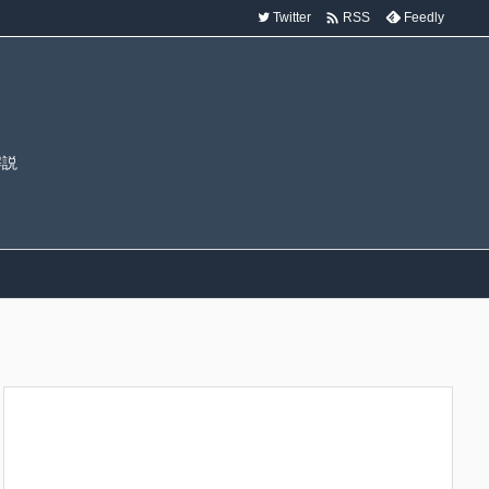

Twitter
Feedly
RSS
解説