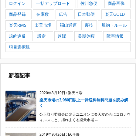
ログイン
一括アップロード
佐川急便
商品画像
商品登録
在庫数
広告
日本郵便
楽天GOLD
楽天RMS
楽天市場
福山通運
裏技
規約・ルール
規約違反
設定
速販
長期休暇
障害情報
項目選択肢
新着記事
2020年3月10日
:
楽天市場
楽天市場の3,980円以上一律送料無料問題を読み解
く
公正取引委員会に楽天ユニオンに楽天友の会にコロナウ
ィルスにと、揺れまくる楽天市場 ...
2019年9月26日
:
EC全般