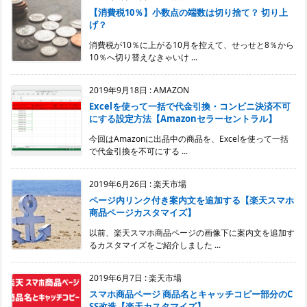
【消費税10％】小数点の端数は切り捨て？ 切り上
げ？
消費税が10％に上がる10月を控えて、せっせと8％から
10％へ切り替えなきゃいけ ...
2019年9月18日
:
AMAZON
Excelを使って一括で代金引換・コンビニ決済不可
にする設定方法【Amazonセラーセントラル】
今回はAmazonに出品中の商品を、Excelを使って一括
で代金引換を不可にする ...
2019年6月26日
:
楽天市場
ページ内リンク付き案内文を追加する【楽天スマホ
商品ページカスタマイズ】
以前、楽天スマホ商品ページの画像下に案内文を追加す
るカスタマイズをご紹介しました ...
2019年6月7日
:
楽天市場
スマホ商品ページ 商品名とキャッチコピー部分のC
SS改造【楽天カスタマイズ】