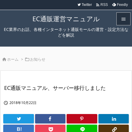

Twitter
Feedly
RSS
EC通販運営マニュアル

EC業界のお話、各種インターネット通販モールの運営・設定方法な

どを解説
メニュ

サイド
ホーム
>
お知らせ



前へ

次へ
EC通販マニュアル、サーバー移行しました

検索
2018年10月22日

B!