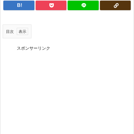
B!
目次
1
.
スポンサーリンク
A
M
A
Z
O
N
、
謎
の
更
新