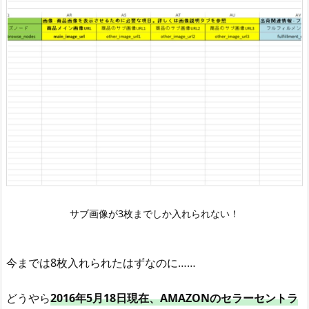
サ
ブ
画
像
を
3
枚
以
上
入
れ
る
サブ画像が3枚までしか入れられない！
方
法
今までは8枚入れられたはずなのに……
3
.
どうやら
2016年5月18日現在、AMAZONのセラーセントラ
古