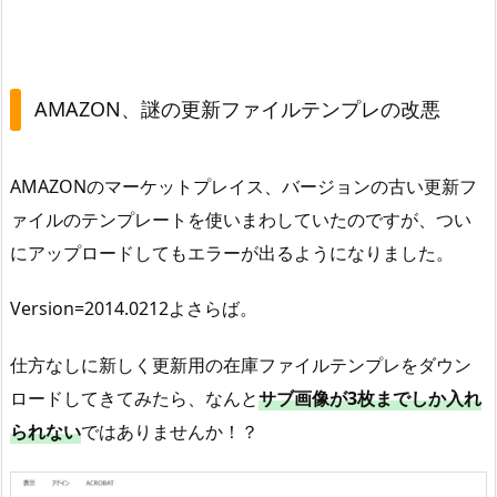
フ
ァ
イ
AMAZON、謎の更新ファイルテンプレの改悪
ル
テ
ン
AMAZONのマーケットプレイス、バージョンの古い更新フ
プ
ァイルのテンプレートを使いまわしていたのですが、つい
レ
にアップロードしてもエラーが出るようになりました。
の
改
Version=2014.0212よさらば。
悪
2
仕方なしに新しく更新用の在庫ファイルテンプレをダウン
.
ロードしてきてみたら、なんと
サブ画像が3枚までしか入れ
解
られない
ではありませんか！？
決
！
？