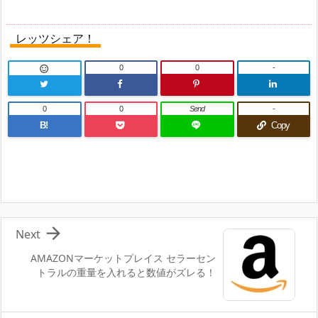
レッツシェア！
0
0
-

0
0
Send
-
B!
Copy

Next
AMAZONマーケットプレイス セラーセン
トラルの重量を入れると数値がズレる！