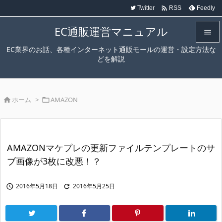

Twitter
Feedly
RSS
EC通販運営マニュアル

EC業界のお話、各種インターネット通販モールの運営・設定方法な

どを解説
メニュ

サイド
ホーム
>
AMAZON



前へ

次へ
AMAZONマケプレの更新ファイルテンプレートのサ

ブ画像が3枚に改悪！？
検索
2016年5月18日
2016年5月25日

