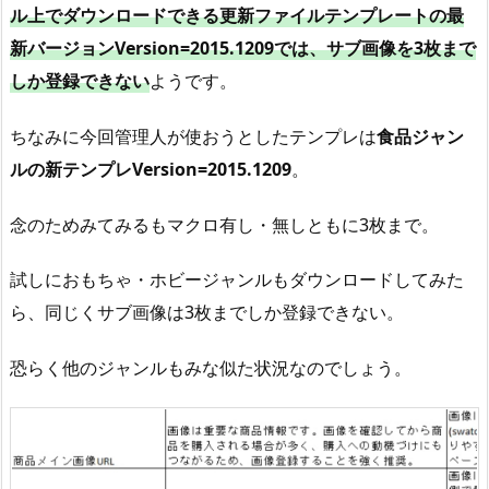
ル上でダウンロードできる更新ファイルテンプレートの最
い
新バージョンVersion=2015.1209では、サブ画像を3枚まで
テ
ン
しか登録できない
ようです。
プ
レ
ちなみに今回管理人が使おうとしたテンプレは
食品ジャン
を
ルの新テンプレVersion=2015.1209
。
使
う
念のためみてみるもマクロ有し・無しともに3枚まで。
の
も
試しにおもちゃ・ホビージャンルもダウンロードしてみた
あ
ら、同じくサブ画像は3枚までしか登録できない。
り
恐らく他のジャンルもみな似た状況なのでしょう。