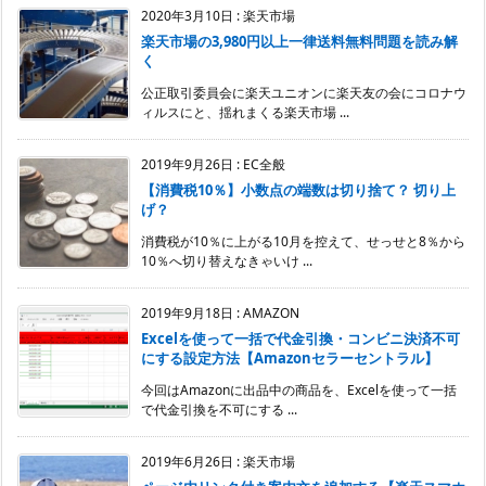
2020年3月10日
:
楽天市場
楽天市場の3,980円以上一律送料無料問題を読み解
く
公正取引委員会に楽天ユニオンに楽天友の会にコロナウ
ィルスにと、揺れまくる楽天市場 ...
2019年9月26日
:
EC全般
【消費税10％】小数点の端数は切り捨て？ 切り上
げ？
消費税が10％に上がる10月を控えて、せっせと8％から
10％へ切り替えなきゃいけ ...
2019年9月18日
:
AMAZON
Excelを使って一括で代金引換・コンビニ決済不可
にする設定方法【Amazonセラーセントラル】
今回はAmazonに出品中の商品を、Excelを使って一括
で代金引換を不可にする ...
2019年6月26日
:
楽天市場